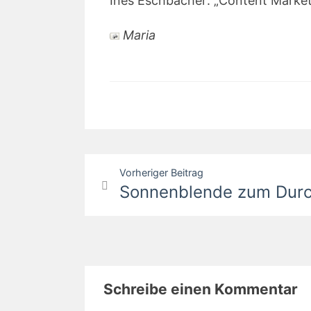
Ines Eschbacher: „Content Marke
Maria
Beitragsnavigation
Vorheriger Beitrag
Sonnenblende zum Dur
Schreibe einen Kommentar