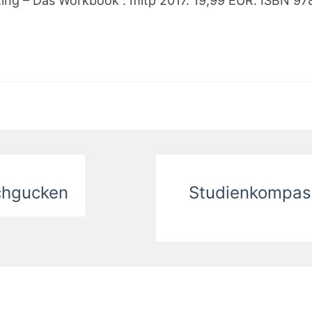
ting – Das Workbook“. mitp 2017. 19,99 EUR. ISBN 9
chgucken
Studienkompass