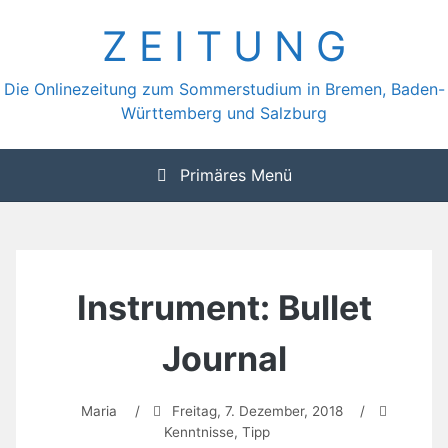
Zum
Z E I T U N G
Inhalt
springen
Die Onlinezeitung zum Sommerstudium in Bremen, Baden-
Württemberg und Salzburg
Primäres Menü
Instrument: Bullet
Journal
Maria
/
Freitag, 7. Dezember, 2018
/
Kenntnisse
,
Tipp